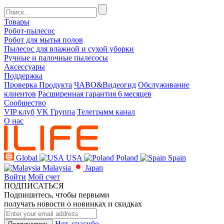
Товары
Робот-пылесос
Робот для мытья полов
Пылесос для влажной и сухой уборки
Ручные и палочные пылесосы
Аксессуары
Поддержка
Проверка Продукта
ЧАВО&Видеогид
Обслуживание
клиентов
Расширенная гарантия 6 месяцев
Сообщество
VIP клуб
VK Группа
Телеграмм канал
О нас
Global
USA
Poland
Spain
Malaysia
Japan
Войти
Мой счет
ПОДПИСАТЬСЯ
Подпишитесь, чтобы первыми
получать новости о новинках и скидках
Нет, спасибо