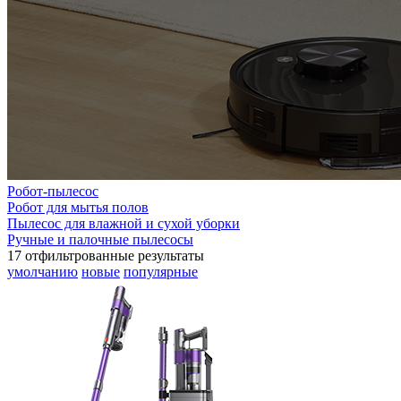
Робот-пылесос
Робот для мытья полов
Пылесос для влажной и сухой уборки
Ручные и палочные пылесосы
17
отфильтрованные результаты
умолчанию
новые
популярные