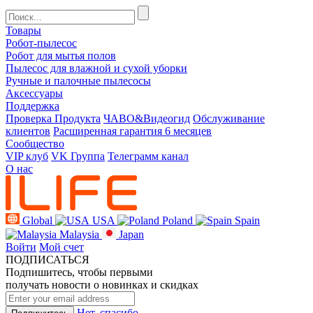
Товары
Робот-пылесос
Робот для мытья полов
Пылесос для влажной и сухой уборки
Ручные и палочные пылесосы
Аксессуары
Поддержка
Проверка Продукта
ЧАВО&Видеогид
Обслуживание
клиентов
Расширенная гарантия 6 месяцев
Сообщество
VIP клуб
VK Группа
Телеграмм канал
О нас
Global
USA
Poland
Spain
Malaysia
Japan
Войти
Мой счет
ПОДПИСАТЬСЯ
Подпишитесь, чтобы первыми
получать новости о новинках и скидках
Нет, спасибо