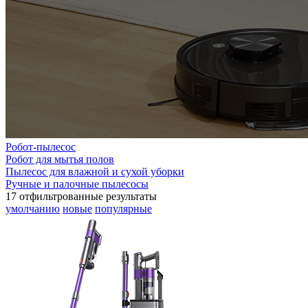
Робот-пылесос
Робот для мытья полов
Пылесос для влажной и сухой уборки
Ручные и палочные пылесосы
17
отфильтрованные результаты
умолчанию
новые
популярные