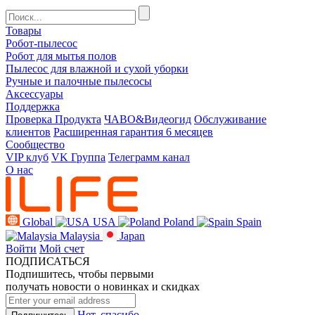
Товары
Робот-пылесос
Робот для мытья полов
Пылесос для влажной и сухой уборки
Ручные и палочные пылесосы
Аксессуары
Поддержка
Проверка Продукта
ЧАВО&Видеогид
Обслуживание
клиентов
Расширенная гарантия 6 месяцев
Сообщество
VIP клуб
VK Группа
Телеграмм канал
О нас
Global
USA
Poland
Spain
Malaysia
Japan
Войти
Мой счет
ПОДПИСАТЬСЯ
Подпишитесь, чтобы первыми
получать новости о новинках и скидках
Нет, спасибо