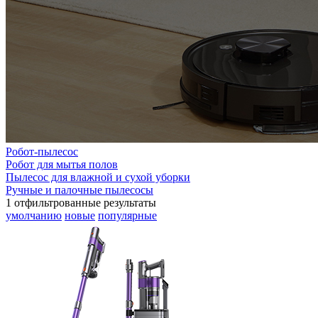
Робот-пылесос
Робот для мытья полов
Пылесос для влажной и сухой уборки
Ручные и палочные пылесосы
1
отфильтрованные результаты
умолчанию
новые
популярные