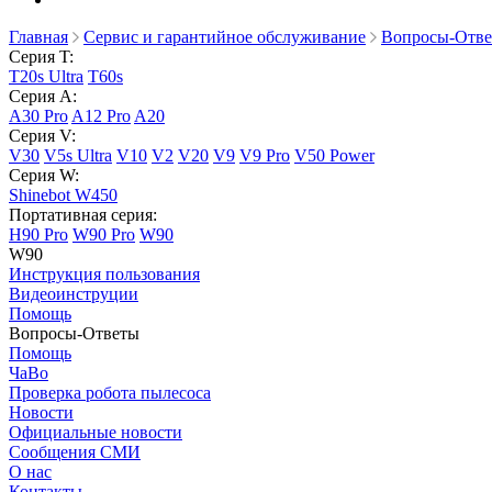
Главная
Сервис и гарантийное обслуживание
Вопросы-Отв
Серия T:
T20s Ultra
T60s
Серия A:
A30 Pro
A12 Pro
A20
Серия V:
V30
V5s Ultra
V10
V2
V20
V9
V9 Pro
V50 Power
Серия W:
Shinebot W450
Портативная серия:
H90 Pro
W90 Pro
W90
W90
Инструкция пользования
Видеоинструции
Помощь
Вопросы-Ответы
Помощь
ЧаВо
Проверка робота пылесоса
Новости
Официальные новости
Сообщения СМИ
О нас
Контакты