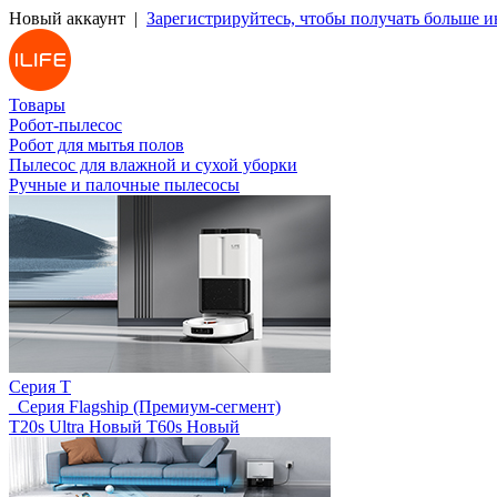
Новый аккаунт |
Зарегистрируйтесь, чтобы получать больше 
Товары
Робот-пылесос
Робот для мытья полов
Пылесос для влажной и сухой уборки
Ручные и палочные пылесосы
Серия T
_Серия Flagship (Премиум-сегмент)
T20s Ultra
Новый
T60s
Новый