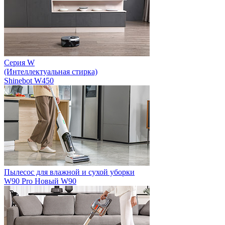
Серия W
(Интеллектуальная стирка)
Shinebot W450
Пылесос для влажной и сухой уборки
W90 Pro
Новый
W90