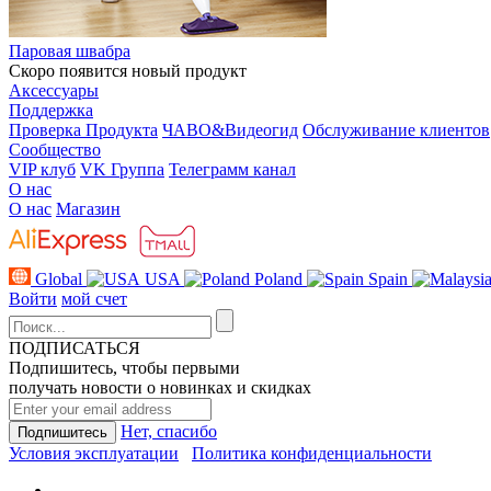
Паровая швабра
Скоро появится новый продукт
Аксессуары
Поддержка
Проверка Продукта
ЧАВО&Видеогид
Обслуживание клиентов
Сообщество
VIP клуб
VK Группа
Телеграмм канал
О нас
О нас
Магазин
Global
USA
Poland
Spain
Войти
мой счет
ПОДПИСАТЬСЯ
Подпишитесь, чтобы первыми
получать новости о новинках и скидках
Нет, спасибо
Условия эксплуатации
Политика конфиденциальности