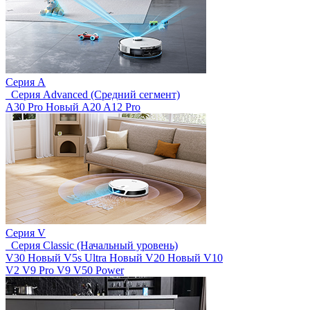
Серия A
_Серия Advanced (Средний сегмент)
A30 Pro
Новый
A20
A12 Pro
Серия V
_Серия Classic (Начальный уровень)
V30
Новый
V5s Ultra
Новый
V20
Новый
V10
V2
V9 Pro
V9
V50 Power