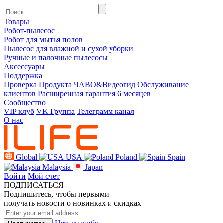
Товары
Робот-пылесос
Робот для мытья полов
Пылесос для влажной и сухой уборки
Ручные и палочные пылесосы
Аксессуары
Поддержка
Проверка Продукта
ЧАВО&Видеогид
Обслуживание
клиентов
Расширенная гарантия 6 месяцев
Сообщество
VIP клуб
VK Группа
Телеграмм канал
О нас
Global
USA
Poland
Spain
Malaysia
Japan
Войти
Мой счет
ПОДПИСАТЬСЯ
Подпишитесь, чтобы первыми
получать новости о новинках и скидках
Нет, спасибо