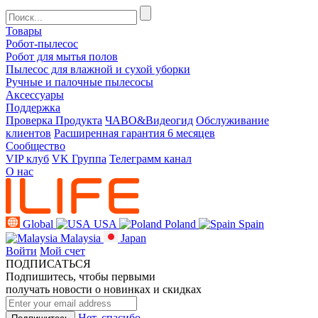
Товары
Робот-пылесос
Робот для мытья полов
Пылесос для влажной и сухой уборки
Ручные и палочные пылесосы
Аксессуары
Поддержка
Проверка Продукта
ЧАВО&Видеогид
Обслуживание
клиентов
Расширенная гарантия 6 месяцев
Сообщество
VIP клуб
VK Группа
Телеграмм канал
О нас
Global
USA
Poland
Spain
Malaysia
Japan
Войти
Мой счет
ПОДПИСАТЬСЯ
Подпишитесь, чтобы первыми
получать новости о новинках и скидках
Нет, спасибо